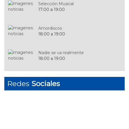
Selección Musical
17:00 a 19:00
Amordiscos
18:00 a 19:00
Nadie se va realmente
18:00 a 19:00
De Película
Redes
Sociales
19:00 a 20:00
Selección Musical
17:00 a 19:00
Sonido Penquista