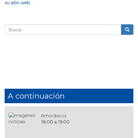
su
sitio web
.
Formulario
de
Buscar
búsqueda
A continuación
Amordiscos
18:00 a 19:00