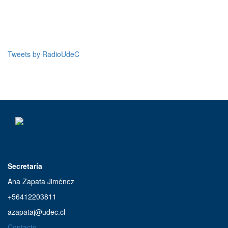
20:00 a 21:00
Crónica Nacional
21:00 a 21:30
Tweets by RadioUdeC
Concierto Nocturno
21:30 a 23:59
Trasnoche
00:00 | 07:00
Secretaría
Ana Zapata Jiménez
+56412203811
azapataj@udec.cl
Contacto