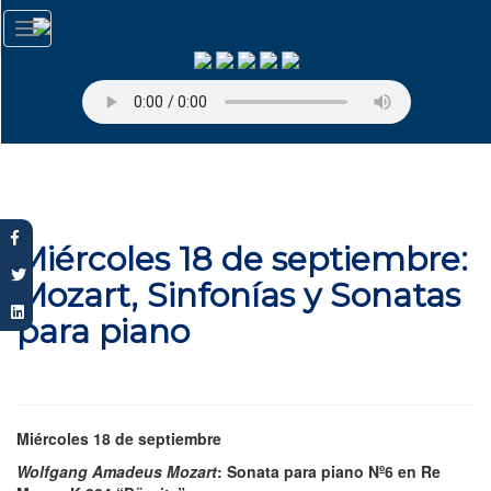
Pasar
Toggle
al
navigation
contenido
principal
Miércoles 18 de septiembre:
Mozart, Sinfonías y Sonatas
para piano
Miércoles 18 de septiembre
Wolfgang Amadeus Mozart
: Sonata para piano Nº6 en Re