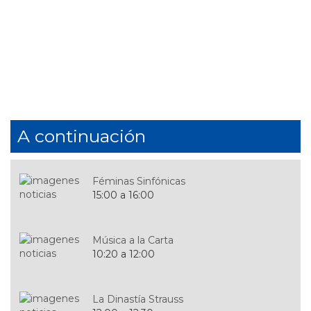
de
Buscar
búsqueda
A continuación
Féminas Sinfónicas
15:00 a 16:00
Música a la Carta
10:20 a 12:00
La Dinastía Strauss