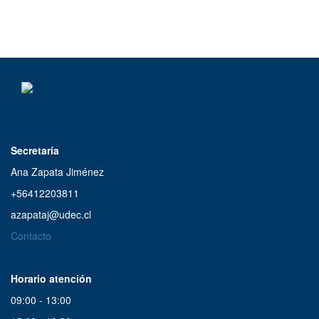
Amordiscos
18:00 a 19:00
Selección Musical
17:00 a 19:00
Secretaría
Nadie se va realmente
18:00 a 19:00
Ana Zapata Jiménez
+56412203811
Amordiscos
azapataj@udec.cl
18:00 a 19:00
Contacto
De Película
Horario atención
19:00 a 20:00
09:00 - 13:00