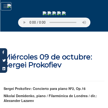
Pasar
Toggle
al
navigation
contenido
principal
Miércoles 09 de octubre:
Sergei Prokofiev
Sergei Prokofiev: Concierto para piano Nº2, Op.16
Nikolai Demidenko, piano / Filarmónica de Londres / dir.:
Alexander Lazarev
--