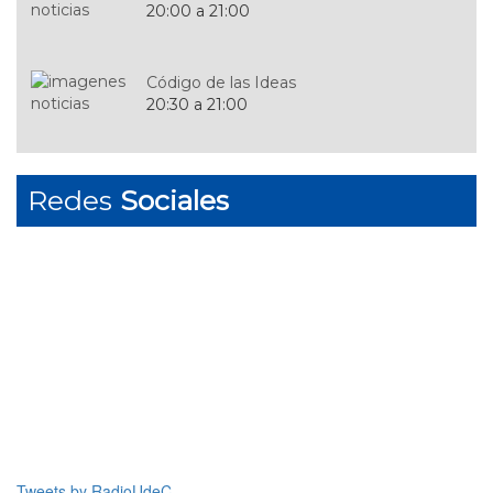
20:00 a 21:00
Código de las Ideas
20:30 a 21:00
Concierto Nocturno
Redes
Sociales
21:30 a 23:59
Trasnoche
00:00 | 07:00
Tweets by RadioUdeC