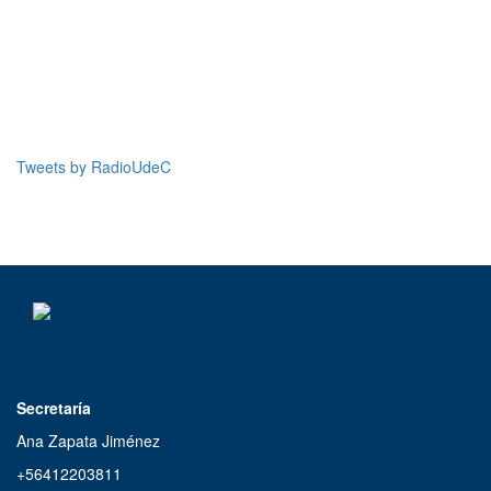
Trasnoche
00:00 | 07:00
Tweets by RadioUdeC
Secretaría
Ana Zapata Jiménez
+56412203811