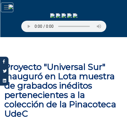
Pasar
Toggle
al
navigation
contenido
principal
Proyecto "Universal Sur"
inauguró en Lota muestra
de grabados inéditos
pertenecientes a la
colección de la Pinacoteca
UdeC