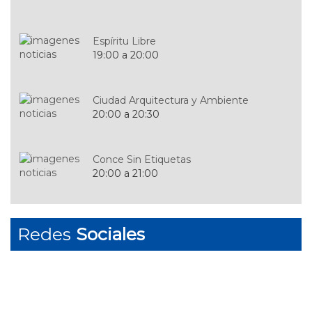
Espíritu Libre
19:00 a 20:00
Ciudad Arquitectura y Ambiente
20:00 a 20:30
Conce Sin Etiquetas
20:00 a 21:00
Código de las Ideas
Redes
Sociales
20:30 a 21:00
Concierto Nocturno
21:30 a 23:59