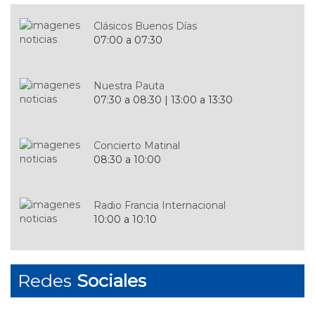
Clásicos Buenos Días
07:00 a 07:30
Nuestra Pauta
07:30 a 08:30 | 13:00 a 13:30
Concierto Matinal
08:30 a 10:00
Radio Francia Internacional
10:00 a 10:10
Música a la Carta
Redes
Sociales
10:20 a 12:00