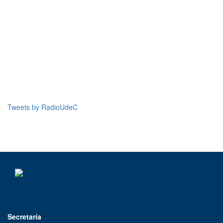
Cantantes Líricos
12:00 a 12:30
Chile Tradición y Costumbres
12:30 a 13:00
Nuestra Pauta
07:30 a 08:30 | 13:00 a 13:30
Tweets by RadioUdeC
Hablemos de Docencia
13:30 a 14:00
Un paseo por la música
14:00 a 16:00
Secretaría
América Clásica