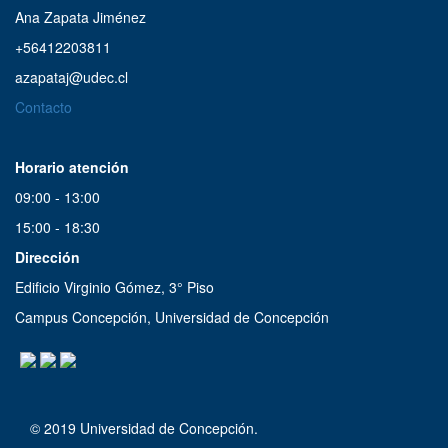
16:00 a 17:00
Ana Zapata Jiménez
+56412203811
Inspiradores
azapataj@udec.cl
16:30 a 17:00
Contacto
Panorama Musical y Cultural
Horario atención
17:00 a 17:55
09:00 - 13:00
15:00 - 18:30
Voces de Poetas
Dirección
17:55 a 18:00
Edificio Virginio Gómez, 3° Piso
Campus Concepción, Universidad de Concepción
Grandes Músicos de Jazz
18:00 a 19:00
Cuestión de Análisis
© 2019
Universidad de Concepción.
19:00 a 20:00