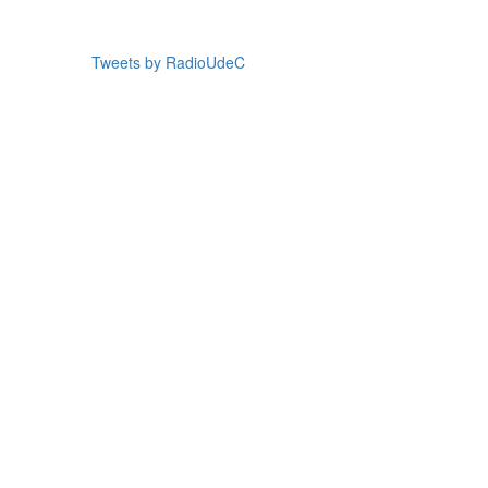
20:00 a 20:30
Tweets by RadioUdeC
Concierto
Nocturno
21:30 a 23:59
Trasnoche
00:00 | 07:00