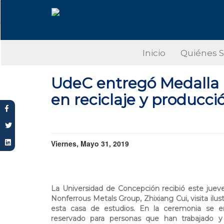
Pasar
al
contenido
principal
Inicio
Quiénes 
UdeC entregó Medalla C
en reciclaje y producc
Viernes, Mayo 31, 2019
La Universidad de Concepción recibió este ju
Nonferrous Metals Group, Zhixiang Cui, visita ilu
esta casa de estudios. En la ceremonia se e
reservado para personas que han trabajado y