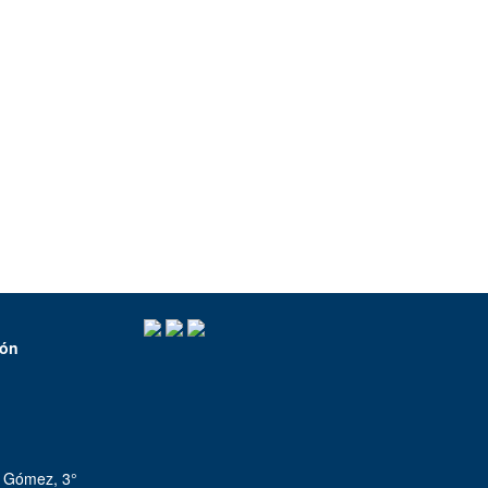
ión
io Gómez, 3°