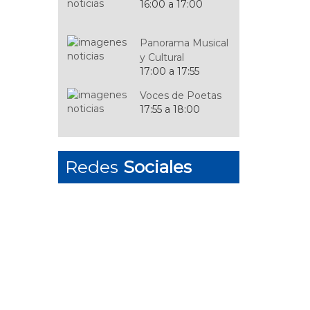
16:00 a 17:00
Panorama Musical
y Cultural
17:00 a 17:55
Voces de Poetas
17:55 a 18:00
Grandes Músicos
Redes
Sociales
de Jazz
18:00 a 19:00
Propuesta Plástica
19:00 a 20:00
Panorama
Folclórico
19:00 a 20:00
En Rodaje