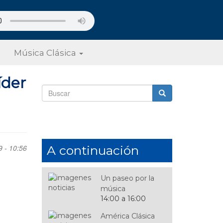
Música Clásica
íder
Formulario
de
Buscar
búsqueda
9 - 10:56
A continuación
Un paseo por la
música
14:00 a 16:00
América Clásica