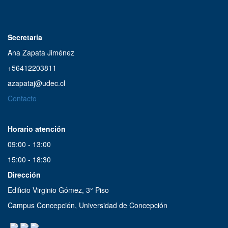
18:00 a 19:00
Secretaría
La ampolleta encendida
19:00 a 20:00
Ana Zapata Jiménez
+56412203811
Selección Musical
azapataj@udec.cl
17:00 a 19:00
Contacto
Flashback
Horario atención
21:00 a 21:30
09:00 - 13:00
15:00 - 18:30
Concierto Nocturno
Dirección
21:30 a 23:59
Edificio Virginio Gómez, 3° Piso
Campus Concepción, Universidad de Concepción
Trasnoche
00:00 | 07:00