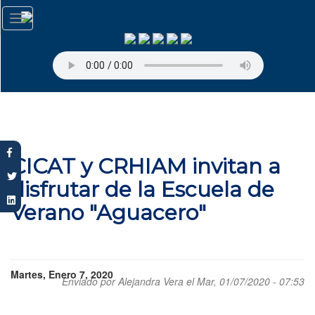
Pasar
Toggle
al
navigation
contenido
principal
CICAT y CRHIAM invitan a
disfrutar de la Escuela de
Verano "Aguacero"
Martes, Enero 7, 2020
Enviado por
Alejandra Vera
el Mar, 01/07/2020 - 07:53