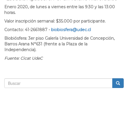
Enero 2020, de lunes a viernes entre las 9:30 y las 13:00
horas.
Valor inscripción semanal: $35.000 por participante.
Contacto: 41-2661887 -
biobiosfera@udec.cl
Biobiósfera: 3er piso Galería Universidad de Concepción,
Barros Arana N°631 (frente a la Plaza de la
Independencia).
Fuente: Cicat UdeC
Formulario
de
Buscar
búsqueda