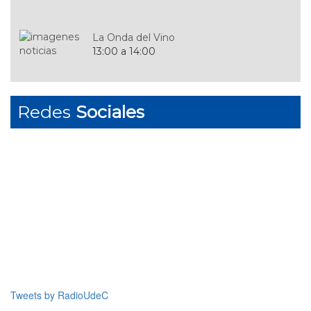
La Onda del Vino
13:00 a 14:00
Alimenta tu vida
Redes
Sociales
14:00 a 14:30
Informativo Reuch
14:30 a 15:00
Féminas Sinfónicas
15:00 a 16:00
Amordiscos
18:00 a 19:00
Tweets by RadioUdeC