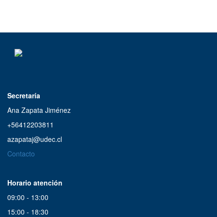
Selección Musical
17:00 a 19:00
Amordiscos
18:00 a 19:00
Secretaría
Nadie se va realmente
18:00 a 19:00
Ana Zapata Jiménez
+56412203811
De Película
azapataj@udec.cl
19:00 a 20:00
Contacto
Selección Musical
Horario atención
17:00 a 19:00
09:00 - 13:00
15:00 - 18:30